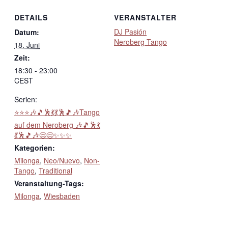
DETAILS
VERANSTALTER
DJ Pasión
Datum:
Neroberg Tango
18. Juni
Zeit:
18:30 - 23:00
CEST
Serien:
⭐⭐⭐🎶🎵🕺💃💃🕺🎵🎶Tango
auf dem Neroberg 🎶🎵🕺💃
💃🕺🎵🎶😊😊✨✨✨
Kategorien:
Milonga
,
Neo/Nuevo
,
Non-
Tango
,
Traditional
Veranstaltung-Tags:
Milonga
,
Wiesbaden