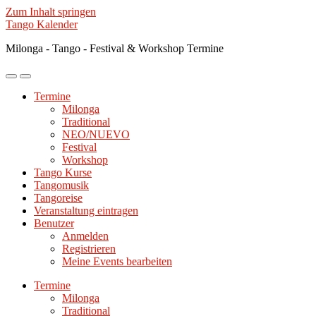
Zum Inhalt springen
Tango Kalender
Milonga - Tango - Festival & Workshop Termine
Mobile-
Suchfeld
Menü
ein-/ausblenden
Termine
ein-/ausblenden
Milonga
Traditional
NEO/NUEVO
Festival
Workshop
Tango Kurse
Tangomusik
Tangoreise
Veranstaltung eintragen
Benutzer
Anmelden
Registrieren
Meine Events bearbeiten
Termine
Milonga
Traditional