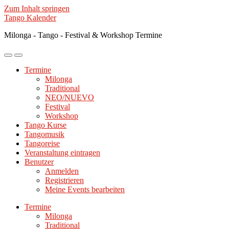
Zum Inhalt springen
Tango Kalender
Milonga - Tango - Festival & Workshop Termine
Mobile-
Suchfeld
Menü
ein-/ausblenden
Termine
ein-/ausblenden
Milonga
Traditional
NEO/NUEVO
Festival
Workshop
Tango Kurse
Tangomusik
Tangoreise
Veranstaltung eintragen
Benutzer
Anmelden
Registrieren
Meine Events bearbeiten
Termine
Milonga
Traditional