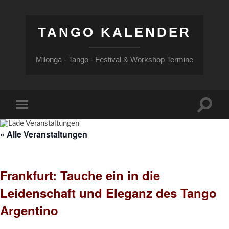
TANGO KALENDER
Milonga - Tango - Festival & Workshop Termine
Suchfe
Mobile-
ein-/a
Menü
ein-/ausblenden
« Alle Veranstaltungen
Frankfurt: Tauche ein in die
Leidenschaft und Eleganz des Tango
Argentino