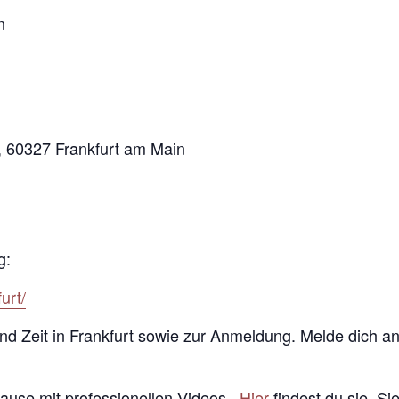
n
, 60327 Frankfurt am Main
g:
urt/
 und Zeit in Frankfurt sowie zur Anmeldung. Melde dich a
Hause mit professionellen Videos.
Hier
findest du sie. Si