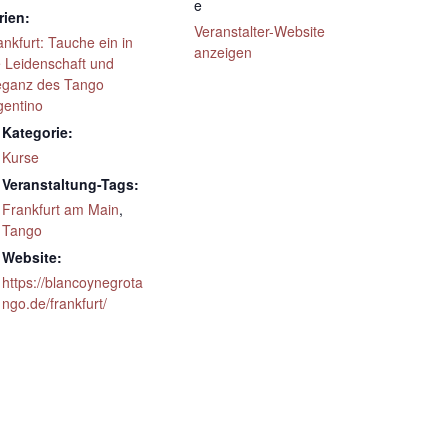
e
rien:
Veranstalter-Website
ankfurt: Tauche ein in
anzeigen
e Leidenschaft und
eganz des Tango
gentino
Kategorie:
Kurse
Veranstaltung-Tags:
Frankfurt am Main
,
Tango
Website:
https://blancoynegrota
ngo.de/frankfurt/