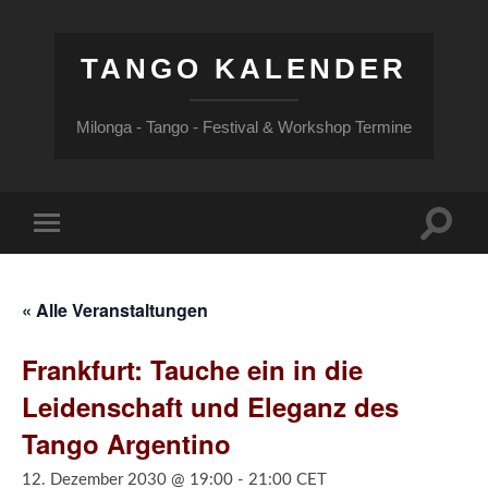
TANGO KALENDER
Milonga - Tango - Festival & Workshop Termine
Suchfe
Mobile-
ein-/a
Menü
ein-/ausblenden
« Alle Veranstaltungen
Frankfurt: Tauche ein in die
Leidenschaft und Eleganz des
Tango Argentino
12. Dezember 2030 @ 19:00
-
21:00
CET