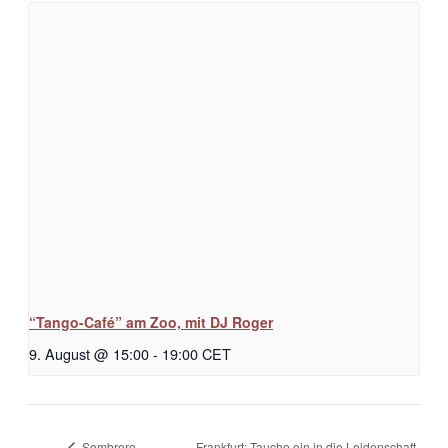
“Tango-Café” am Zoo, mit DJ Roger
9. August @ 15:00
-
19:00
CET
Frankfurt: Tauche ein in die Leidenschaft
Sombrero