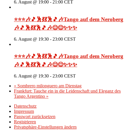
6. August @ 19:00
-
21:00
CET
⭐⭐⭐🎶🎵🕺💃💃🕺🎵🎶Tango auf dem Neroberg
🎶🎵🕺💃💃🕺🎵🎶😊😊✨✨✨
6. August @ 19:30
-
23:00
CEST
⭐⭐⭐🎶🎵🕺💃💃🕺🎵🎶Tango auf dem Neroberg
🎶🎵🕺💃💃🕺🎵🎶😊😊✨✨✨
6. August @ 19:30
-
23:00
CEST
«
Sombrero milonguero am Dienstag
Frankfurt: Tauche ein in die Leidenschaft und Eleganz des
Tango Argentino
»
Datenschutz
Impressum
Passwort zurücksetzen
Registrieren
Privatsphäre-Einstellungen ändern