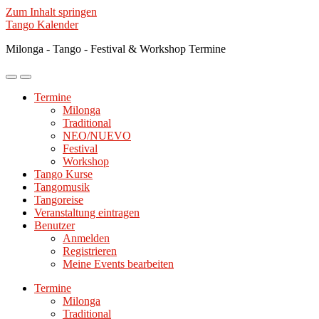
Zum Inhalt springen
Tango Kalender
Milonga - Tango - Festival & Workshop Termine
Mobile-
Suchfeld
Menü
ein-/ausblenden
Termine
ein-/ausblenden
Milonga
Traditional
NEO/NUEVO
Festival
Workshop
Tango Kurse
Tangomusik
Tangoreise
Veranstaltung eintragen
Benutzer
Anmelden
Registrieren
Meine Events bearbeiten
Termine
Milonga
Traditional