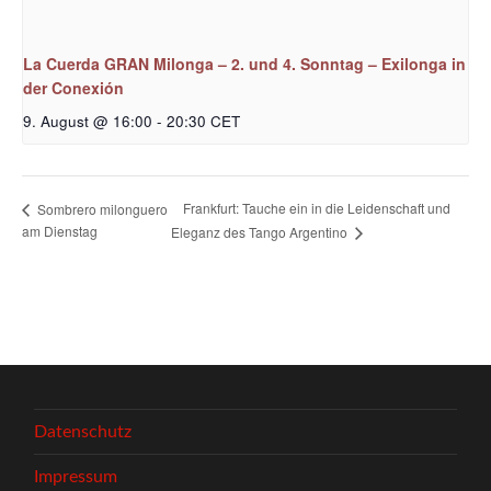
La Cuerda GRAN Milonga – 2. und 4. Sonntag – Exilonga in
der Conexión
9. August @ 16:00
-
20:30
CET
Frankfurt: Tauche ein in die Leidenschaft und
Sombrero milonguero
am Dienstag
Eleganz des Tango Argentino
Datenschutz
Impressum