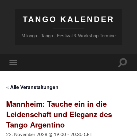
TANGO KALENDER
Milonga - Tango - Festival & Workshop Termine
Suchfe
Mobile-
ein-/a
Menü
ein-/ausblenden
« Alle Veranstaltungen
Mannheim: Tauche ein in die
Leidenschaft und Eleganz des
Tango Argentino
22. November 2028 @ 19:00
-
20:30
CET