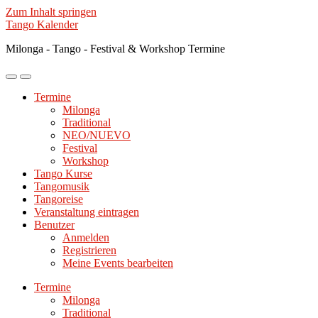
Zum Inhalt springen
Tango Kalender
Milonga - Tango - Festival & Workshop Termine
Mobile-
Suchfeld
Menü
ein-/ausblenden
Termine
ein-/ausblenden
Milonga
Traditional
NEO/NUEVO
Festival
Workshop
Tango Kurse
Tangomusik
Tangoreise
Veranstaltung eintragen
Benutzer
Anmelden
Registrieren
Meine Events bearbeiten
Termine
Milonga
Traditional