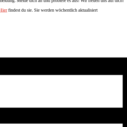
nmeldung. Melde dich an und probiere es aus! Wir freuen uns auf dich!
Hier
findest du sie. Sie werden wöchentlich aktualisiert