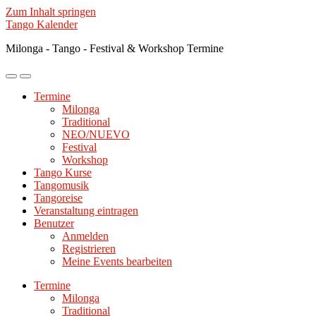
Zum Inhalt springen
Tango Kalender
Milonga - Tango - Festival & Workshop Termine
Mobile-
Suchfeld
Menü
ein-/ausblenden
Termine
ein-/ausblenden
Milonga
Traditional
NEO/NUEVO
Festival
Workshop
Tango Kurse
Tangomusik
Tangoreise
Veranstaltung eintragen
Benutzer
Anmelden
Registrieren
Meine Events bearbeiten
Termine
Milonga
Traditional