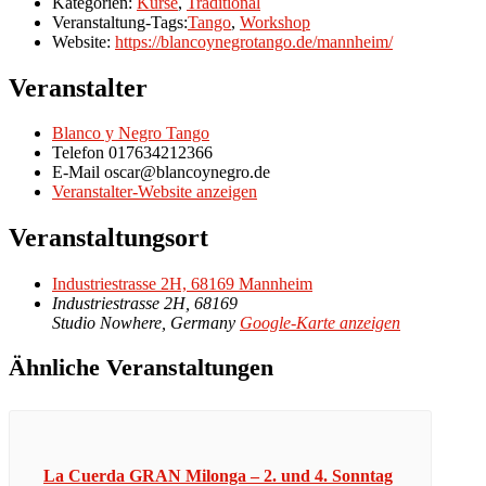
Kategorien:
Kurse
,
Traditional
Veranstaltung-Tags:
Tango
,
Workshop
Website:
https://blancoynegrotango.de/mannheim/
Veranstalter
Blanco y Negro Tango
Telefon
017634212366
E-Mail
oscar@blancoynegro.de
Veranstalter-Website anzeigen
Veranstaltungsort
Industriestrasse 2H, 68169 Mannheim
Industriestrasse 2H, 68169
Studio Nowhere
,
Germany
Google-Karte anzeigen
Ähnliche Veranstaltungen
La Cuerda GRAN Milonga – 2. und 4. Sonntag