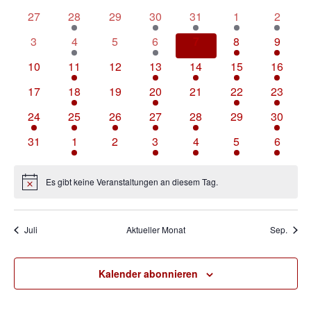
und
0
1
0
3
2
4
1
von
27
28
29
30
31
1
2
Ansich
Veranstaltungen
Veranstaltung
Veranstaltungen
Veranstaltungen
Veranstaltungen
Veranstaltunge
Veranst
Veranstaltungen
0
2
0
4
0
3
2
3
4
5
6
7
8
9
Veranstaltungen
Veranstaltungen
Veranstaltungen
Veranstaltungen
Veranstaltungen
Veranstaltunge
Veranst
0
1
0
2
2
3
1
10
11
12
13
14
15
16
Veranstaltungen
Veranstaltung
Veranstaltungen
Veranstaltungen
Veranstaltungen
Veranstaltungen
Veranst
0
1
0
1
0
3
2
17
18
19
20
21
22
23
Veranstaltungen
Veranstaltung
Veranstaltungen
Veranstaltung
Veranstaltungen
Veranstaltungen
Veranst
1
1
1
2
1
0
2
24
25
26
27
28
29
30
Veranstaltung
Veranstaltung
Veranstaltung
Veranstaltungen
Veranstaltung
Veranstaltungen
Veranst
0
2
0
2
5
4
2
31
1
2
3
4
5
6
Veranstaltungen
Veranstaltungen
Veranstaltungen
Veranstaltungen
Veranstaltungen
Veranstaltunge
Veranst
Es gibt keine Veranstaltungen an diesem Tag.
Hinweis
Juli
Aktueller Monat
Sep.
Kalender abonnieren