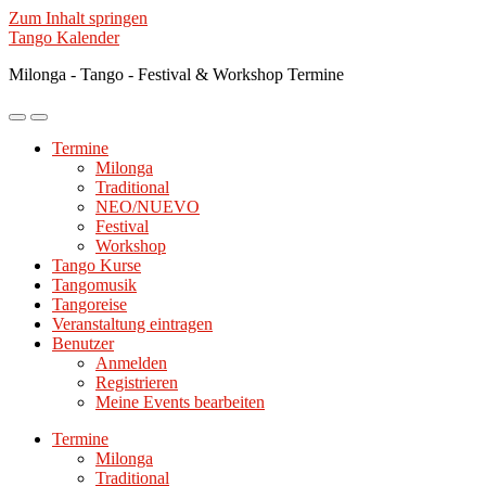
Zum Inhalt springen
Tango Kalender
Milonga - Tango - Festival & Workshop Termine
Mobile-
Suchfeld
Menü
ein-/ausblenden
Termine
ein-/ausblenden
Milonga
Traditional
NEO/NUEVO
Festival
Workshop
Tango Kurse
Tangomusik
Tangoreise
Veranstaltung eintragen
Benutzer
Anmelden
Registrieren
Meine Events bearbeiten
Termine
Milonga
Traditional