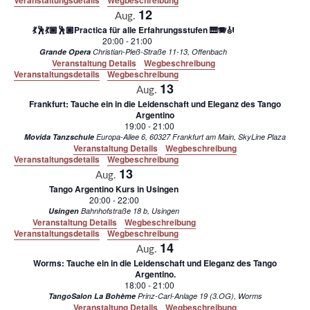
Veranstaltungsdetails
Wegbeschreibung
12
Aug.
💃🕺💃🏾🕺🏾Practica für alle Erfahrungsstufen 🎹🪗🎻
20:00
-
21:00
Grande Opera
Christian-Pleß-Straße 11-13, Offenbach
Veranstaltung Details
Wegbeschreibung
Veranstaltungsdetails
Wegbeschreibung
13
Aug.
Frankfurt: Tauche ein in die Leidenschaft und Eleganz des Tango
Argentino
19:00
-
21:00
Movida Tanzschule
Europa-Allee 6, 60327 Frankfurt am Main, SkyLine Plaza
Veranstaltung Details
Wegbeschreibung
Veranstaltungsdetails
Wegbeschreibung
13
Aug.
Tango Argentino Kurs in Usingen
20:00
-
22:00
Usingen
Bahnhofstraße 18 b, Usingen
Veranstaltung Details
Wegbeschreibung
Veranstaltungsdetails
Wegbeschreibung
14
Aug.
Worms: Tauche ein in die Leidenschaft und Eleganz des Tango
Argentino.
18:00
-
21:00
TangoSalon La Bohème
Prinz-Carl-Anlage 19 (3.OG), Worms
Veranstaltung Details
Wegbeschreibung