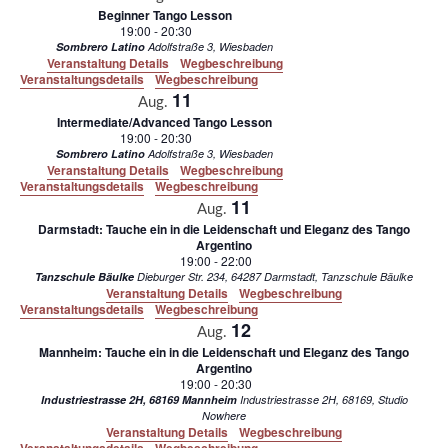
und
Beginner Tango Lesson
19:00
-
20:30
Ansich
Sombrero Latino
Adolfstraße 3, Wiesbaden
Veranstaltung Details
Wegbeschreibung
Veranstaltungsdetails
Wegbeschreibung
11
Aug.
Intermediate/Advanced Tango Lesson
19:00
-
20:30
Sombrero Latino
Adolfstraße 3, Wiesbaden
Veranstaltung Details
Wegbeschreibung
Veranstaltungsdetails
Wegbeschreibung
11
Aug.
Darmstadt: Tauche ein in die Leidenschaft und Eleganz des Tango
Argentino
19:00
-
22:00
Tanzschule Bäulke
Dieburger Str. 234, 64287 Darmstadt, Tanzschule Bäulke
Veranstaltung Details
Wegbeschreibung
Veranstaltungsdetails
Wegbeschreibung
12
Aug.
Mannheim: Tauche ein in die Leidenschaft und Eleganz des Tango
Argentino
19:00
-
20:30
Industriestrasse 2H, 68169 Mannheim
Industriestrasse 2H, 68169, Studio
Nowhere
Veranstaltung Details
Wegbeschreibung