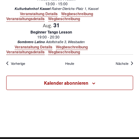
13:00
-
15:00
Kulturbahnhof Kassel
Rainer-Dierichs-Platz 1, Kassel
Veranstaltung Details
Wegbeschreibung
Veranstaltungsdetails
Wegbeschreibung
31
Aug.
Beginner Tango Lesson
19:00
-
20:30
Sombrero Latino
Adolfstraße 3, Wiesbaden
Veranstaltung Details
Wegbeschreibung
Veranstaltungsdetails
Wegbeschreibung
Veranstaltungen
Verans
Vorherige
Heute
Nächste
Kalender abonnieren