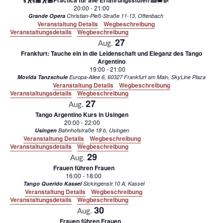
💃🕺💃🏾🕺🏾Practica für alle Erfahrungsstufen 🎹🪗🎻
20:00
-
21:00
Grande Opera
Christian-Pleß-Straße 11-13, Offenbach
Veranstaltung Details
Wegbeschreibung
Veranstaltungsdetails
Wegbeschreibung
27
Aug.
Frankfurt: Tauche ein in die Leidenschaft und Eleganz des Tango
Argentino
19:00
-
21:00
Movida Tanzschule
Europa-Allee 6, 60327 Frankfurt am Main, SkyLine Plaza
Veranstaltung Details
Wegbeschreibung
Veranstaltungsdetails
Wegbeschreibung
27
Aug.
Tango Argentino Kurs in Usingen
20:00
-
22:00
Usingen
Bahnhofstraße 18 b, Usingen
Veranstaltung Details
Wegbeschreibung
Veranstaltungsdetails
Wegbeschreibung
29
Aug.
Frauen führen Frauen
16:00
-
18:00
Tango Querido Kassel
Sickingenstr.10 A, Kassel
Veranstaltung Details
Wegbeschreibung
Veranstaltungsdetails
Wegbeschreibung
30
Aug.
Frauen führen Frauen